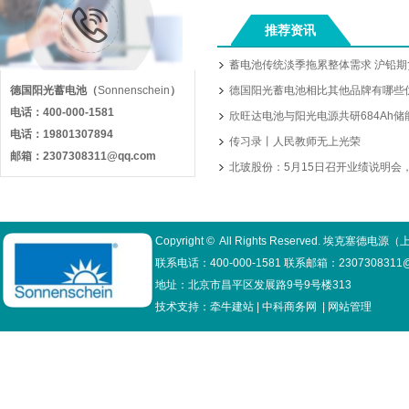
推荐资讯
蓄电池传统淡季拖累整体需求 沪铅
德国阳光蓄电池
（
Sonnenschein
）
德国阳光蓄电池相比其他品牌有哪些
电话：400-000-1581
欣旺达电池与阳光电源共研684Ah储能
电话：19801307894
传习录丨人民教师无上光荣
邮箱：2307308311@qq.com
北玻股份：5月15日召开业绩说明会，投
Copyright © All Rights Reserved. 埃克
联系电话：400-000-1581 联系邮箱：2307308311@
地址：北京市昌平区发展路9号9号楼313
技术支持：
牵牛建站
|
中科商务网
|
网站管理