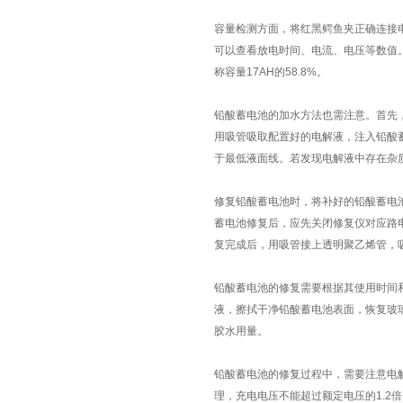
容量检测方面，将红黑鳄鱼夹正确连接
可以查看放电时间、电流、电压等数值。
称容量17AH的58.8%。
德国阳光蓄电池S500系...
铅酸蓄电池的加水方法也需注意。首先，
德国阳光S500系列
用吸管吸取配置好的电解液，注入铅酸
于最低液面线。若发现电解液中存在杂
修复铅酸蓄电池时，将补好的铅酸蓄电
蓄电池修复后，应先关闭修复仪对应路
复完成后，用吸管接上透明聚乙烯管，
铅酸蓄电池的修复需要根据其使用时间
液，擦拭干净铅酸蓄电池表面，恢复玻璃
胶水用量。
铅酸蓄电池的修复过程中，需要注意电
理，充电电压不能超过额定电压的1.2