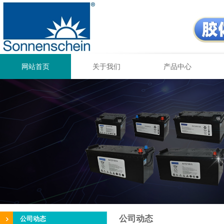
网站首页
关于我们
产品中心
公司动态
公司动态