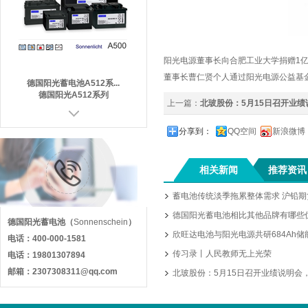
阳光电源董事长向合肥工业大学捐赠1亿
董事长曹仁贤个人通过阳光电源公益基
德国阳光蓄电池A512系...
德国阳光A512系列
上一篇：
北玻股份：5月15日召开业绩说
分享到：
QQ空间
新浪微博
相关新闻
推荐资讯
蓄电池传统淡季拖累整体需求 沪铅
德国阳光蓄电池相比其他品牌有哪些
德国阳光蓄电池
（
Sonnenschein
）
欣旺达电池与阳光电源共研684Ah储能
德国阳光蓄电池A602系...
电话：400-000-1581
德国阳光A602系列
传习录丨人民教师无上光荣
电话：19801307894
邮箱：2307308311@qq.com
北玻股份：5月15日召开业绩说明会，投